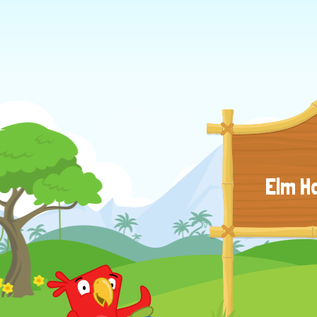
Elm H