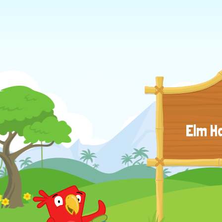
Elm H